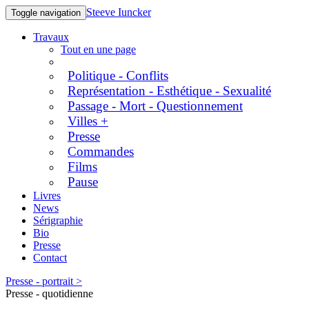
Steeve Iuncker
Toggle navigation
Travaux
Tout en une page
Politique - Conflits
Représentation - Esthétique - Sexualité
Passage - Mort - Questionnement
Villes +
Presse
Commandes
Films
Pause
Livres
News
Sérigraphie
Bio
Presse
Contact
Presse - portrait >
Presse - quotidienne