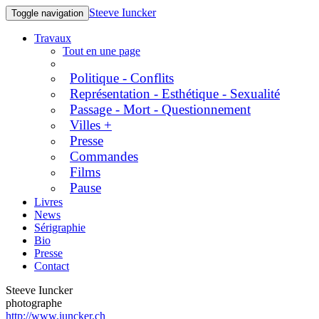
Steeve Iuncker
Toggle navigation
Travaux
Tout en une page
Politique - Conflits
Représentation - Esthétique - Sexualité
Passage - Mort - Questionnement
Villes +
Presse
Commandes
Films
Pause
Livres
News
Sérigraphie
Bio
Presse
Contact
Steeve Iuncker
photographe
http://www.iuncker.ch