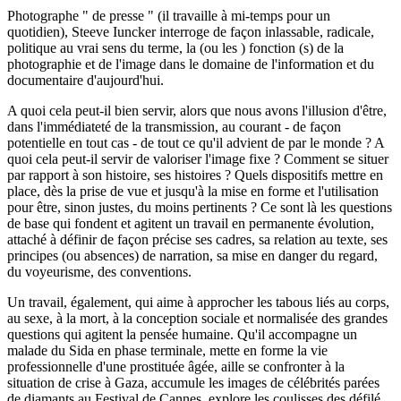
Photographe " de presse " (il travaille à mi-temps pour un
quotidien), Steeve Iuncker interroge de façon inlassable, radicale,
politique au vrai sens du terme, la (ou les ) fonction (s) de la
photographie et de l'image dans le domaine de l'information et du
documentaire d'aujourd'hui.
A quoi cela peut-il bien servir, alors que nous avons l'illusion d'être,
dans l'immédiateté de la transmission, au courant - de façon
potentielle en tout cas - de tout ce qu'il advient de par le monde ? A
quoi cela peut-il servir de valoriser l'image fixe ? Comment se situer
par rapport à son histoire, ses histoires ? Quels dispositifs mettre en
place, dès la prise de vue et jusqu'à la mise en forme et l'utilisation
pour être, sinon justes, du moins pertinents ? Ce sont là les questions
de base qui fondent et agitent un travail en permanente évolution,
attaché à définir de façon précise ses cadres, sa relation au texte, ses
principes (ou absences) de narration, sa mise en danger du regard,
du voyeurisme, des conventions.
Un travail, également, qui aime à approcher les tabous liés au corps,
au sexe, à la mort, à la conception sociale et normalisée des grandes
questions qui agitent la pensée humaine. Qu'il accompagne un
malade du Sida en phase terminale, mette en forme la vie
professionnelle d'une prostituée âgée, aille se confronter à la
situation de crise à Gaza, accumule les images de célébrités parées
de diamants au Festival de Cannes, explore les coulisses des défilé