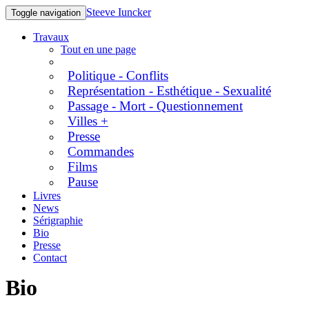
Steeve Iuncker
Toggle navigation
Travaux
Tout en une page
Politique - Conflits
Représentation - Esthétique - Sexualité
Passage - Mort - Questionnement
Villes +
Presse
Commandes
Films
Pause
Livres
News
Sérigraphie
Bio
Presse
Contact
Bio