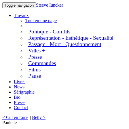
Steeve Iuncker
Toggle navigation
Travaux
Tout en une page
Politique - Conflits
Représentation - Esthétique - Sexualité
Passage - Mort - Questionnement
Villes +
Presse
Commandes
Films
Pause
Livres
News
Sérigraphie
Bio
Presse
Contact
< Cul en foire
|
Betty >
Paulette