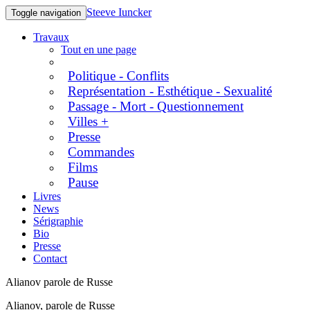
Steeve Iuncker
Toggle navigation
Travaux
Tout en une page
Politique - Conflits
Représentation - Esthétique - Sexualité
Passage - Mort - Questionnement
Villes +
Presse
Commandes
Films
Pause
Livres
News
Sérigraphie
Bio
Presse
Contact
Alianov parole de Russe
Alianov, parole de Russe